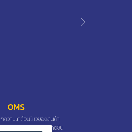
Next
MS
คลื่อนไหวของสินค้า
น และส่งสินค้ารายชิ้น
จองรถส